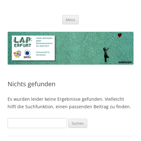
Zum
Inhalt
LAP Erfurt
Lokaler Aktionsplan gegen Rechtsextremismus der Stadt Erfurt – Zur
Zum
springen
Menü
Inhalt
Stärkung der Vielfalt, Toleranz und Demokratie
springen
Nichts gefunden
Es wurden leider keine Ergebnisse gefunden. Vielleicht
hilft die Suchfunktion, einen passenden Beitrag zu finden.
Suchen
nach: