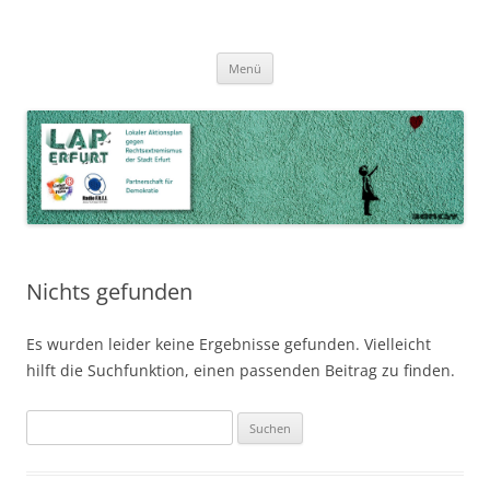
Zum
Inhalt
LAP Erfurt
Lokaler Aktionsplan gegen Rechtsextremismus der Stadt Erfurt – Zur
Zum
springen
Menü
Inhalt
Stärkung der Vielfalt, Toleranz und Demokratie
springen
Nichts gefunden
Es wurden leider keine Ergebnisse gefunden. Vielleicht
hilft die Suchfunktion, einen passenden Beitrag zu finden.
Suchen
nach: