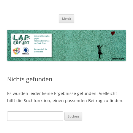
Zum
Inhalt
LAP Erfurt
Lokaler Aktionsplan gegen Rechtsextremismus der Stadt Erfurt – Zur
Zum
springen
Menü
Inhalt
Stärkung der Vielfalt, Toleranz und Demokratie
springen
Nichts gefunden
Es wurden leider keine Ergebnisse gefunden. Vielleicht
hilft die Suchfunktion, einen passenden Beitrag zu finden.
Suchen
nach: