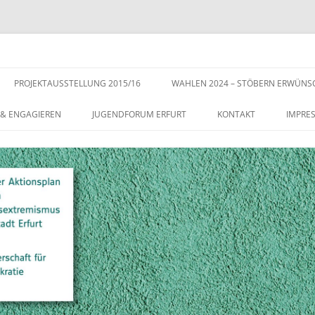
s der Stadt Erfurt – Zur Stärkung der Vielfalt, Toleranz und Demokratie
Zum
Inhalt
PROJEKTAUSSTELLUNG 2015/16
WAHLEN 2024 – STÖBERN ERWÜNS
springen
 & ENGAGIEREN
JUGENDFORUM ERFURT
KONTAKT
IMPRE