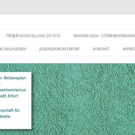
s der Stadt Erfurt – Zur Stärkung der Vielfalt, Toleranz und Demokratie
Zum
Inhalt
PROJEKTAUSSTELLUNG 2015/16
WAHLEN 2024 – STÖBERN ERWÜNS
springen
 & ENGAGIEREN
JUGENDFORUM ERFURT
KONTAKT
IMPRE