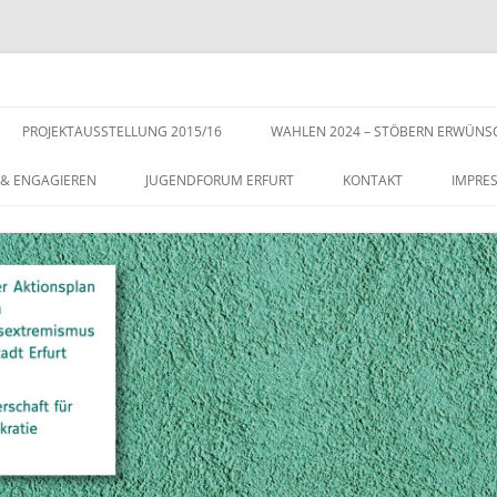
s der Stadt Erfurt – Zur Stärkung der Vielfalt, Toleranz und Demokratie
Zum
Inhalt
PROJEKTAUSSTELLUNG 2015/16
WAHLEN 2024 – STÖBERN ERWÜNS
springen
 & ENGAGIEREN
JUGENDFORUM ERFURT
KONTAKT
IMPRE