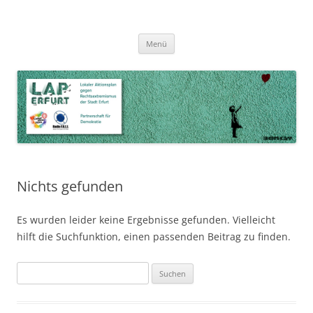
Zum
Inhalt
LAP Erfurt
Lokaler Aktionsplan gegen Rechtsextremismus der Stadt Erfurt – Zur
Zum
springen
Menü
Inhalt
Stärkung der Vielfalt, Toleranz und Demokratie
springen
Nichts gefunden
Es wurden leider keine Ergebnisse gefunden. Vielleicht
hilft die Suchfunktion, einen passenden Beitrag zu finden.
Suchen
nach: