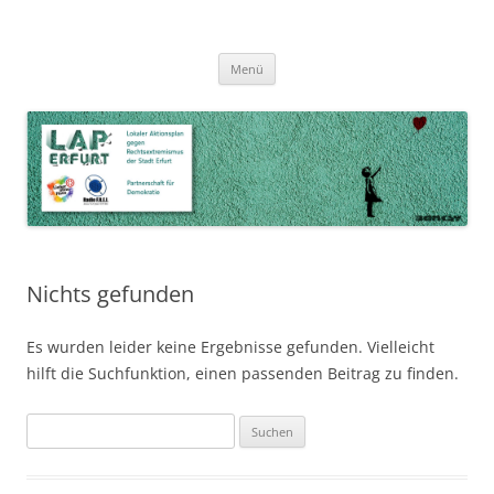
Zum
Inhalt
LAP Erfurt
Lokaler Aktionsplan gegen Rechtsextremismus der Stadt Erfurt – Zur
Zum
springen
Menü
Inhalt
Stärkung der Vielfalt, Toleranz und Demokratie
springen
Nichts gefunden
Es wurden leider keine Ergebnisse gefunden. Vielleicht
hilft die Suchfunktion, einen passenden Beitrag zu finden.
Suchen
nach: