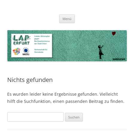
Zum
Inhalt
LAP Erfurt
Lokaler Aktionsplan gegen Rechtsextremismus der Stadt Erfurt – Zur
Zum
springen
Menü
Inhalt
Stärkung der Vielfalt, Toleranz und Demokratie
springen
Nichts gefunden
Es wurden leider keine Ergebnisse gefunden. Vielleicht
hilft die Suchfunktion, einen passenden Beitrag zu finden.
Suchen
nach: