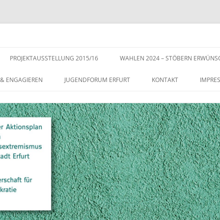
s der Stadt Erfurt – Zur Stärkung der Vielfalt, Toleranz und Demokratie
Zum
Inhalt
PROJEKTAUSSTELLUNG 2015/16
WAHLEN 2024 – STÖBERN ERWÜNS
springen
 & ENGAGIEREN
JUGENDFORUM ERFURT
KONTAKT
IMPRE