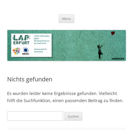
Zum
Inhalt
LAP Erfurt
Lokaler Aktionsplan gegen Rechtsextremismus der Stadt Erfurt – Zur
Zum
springen
Menü
Inhalt
Stärkung der Vielfalt, Toleranz und Demokratie
springen
Nichts gefunden
Es wurden leider keine Ergebnisse gefunden. Vielleicht
hilft die Suchfunktion, einen passenden Beitrag zu finden.
Suchen
nach: