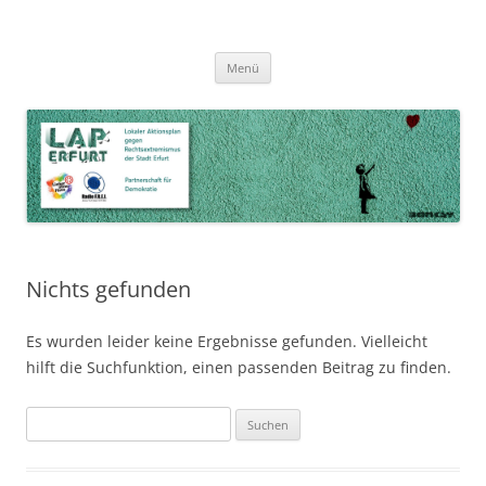
Zum
Inhalt
LAP Erfurt
Lokaler Aktionsplan gegen Rechtsextremismus der Stadt Erfurt – Zur
Zum
springen
Menü
Inhalt
Stärkung der Vielfalt, Toleranz und Demokratie
springen
Nichts gefunden
Es wurden leider keine Ergebnisse gefunden. Vielleicht
hilft die Suchfunktion, einen passenden Beitrag zu finden.
Suchen
nach: