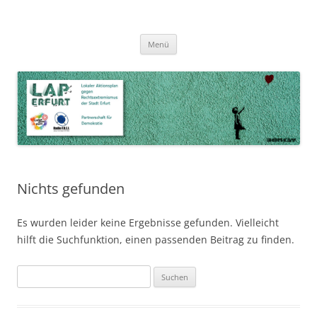
Zum
Inhalt
LAP Erfurt
Lokaler Aktionsplan gegen Rechtsextremismus der Stadt Erfurt – Zur
Zum
springen
Menü
Inhalt
Stärkung der Vielfalt, Toleranz und Demokratie
springen
Nichts gefunden
Es wurden leider keine Ergebnisse gefunden. Vielleicht
hilft die Suchfunktion, einen passenden Beitrag zu finden.
Suchen
nach: