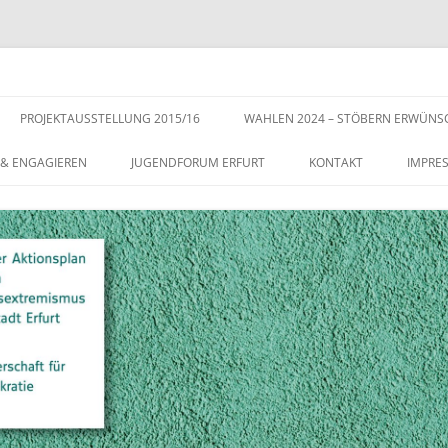
s der Stadt Erfurt – Zur Stärkung der Vielfalt, Toleranz und Demokratie
Zum
Inhalt
PROJEKTAUSSTELLUNG 2015/16
WAHLEN 2024 – STÖBERN ERWÜNS
springen
 & ENGAGIEREN
JUGENDFORUM ERFURT
KONTAKT
IMPRE