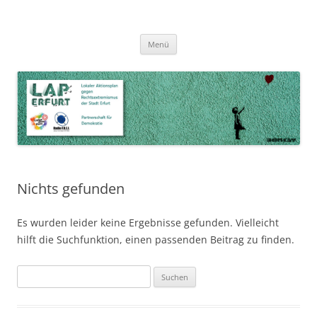
Zum
Inhalt
LAP Erfurt
Lokaler Aktionsplan gegen Rechtsextremismus der Stadt Erfurt – Zur
Zum
springen
Menü
Inhalt
Stärkung der Vielfalt, Toleranz und Demokratie
springen
Nichts gefunden
Es wurden leider keine Ergebnisse gefunden. Vielleicht
hilft die Suchfunktion, einen passenden Beitrag zu finden.
Suchen
nach: