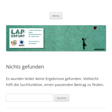
Zum
Inhalt
LAP Erfurt
Lokaler Aktionsplan gegen Rechtsextremismus der Stadt Erfurt – Zur
Zum
springen
Menü
Inhalt
Stärkung der Vielfalt, Toleranz und Demokratie
springen
Nichts gefunden
Es wurden leider keine Ergebnisse gefunden. Vielleicht
hilft die Suchfunktion, einen passenden Beitrag zu finden.
Suchen
nach: