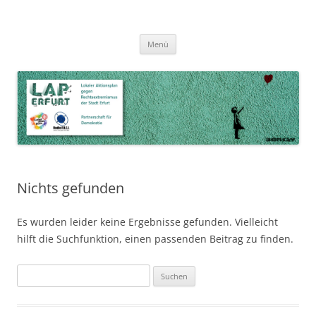
Zum
Inhalt
LAP Erfurt
Lokaler Aktionsplan gegen Rechtsextremismus der Stadt Erfurt – Zur
Zum
springen
Menü
Inhalt
Stärkung der Vielfalt, Toleranz und Demokratie
springen
Nichts gefunden
Es wurden leider keine Ergebnisse gefunden. Vielleicht
hilft die Suchfunktion, einen passenden Beitrag zu finden.
Suchen
nach: