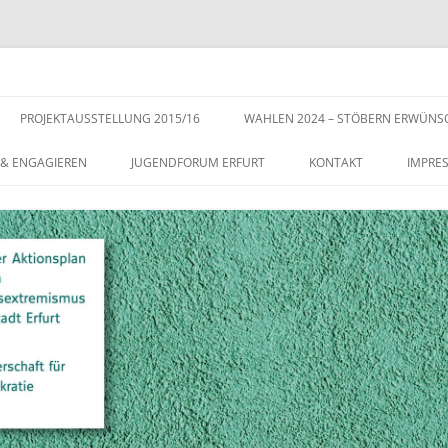
s der Stadt Erfurt – Zur Stärkung der Vielfalt, Toleranz und Demokratie
Zum
Inhalt
PROJEKTAUSSTELLUNG 2015/16
WAHLEN 2024 – STÖBERN ERWÜNS
springen
 & ENGAGIEREN
JUGENDFORUM ERFURT
KONTAKT
IMPRE