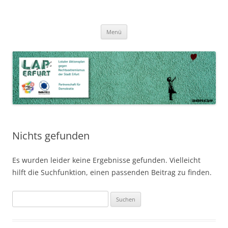
Zum
Inhalt
LAP Erfurt
Lokaler Aktionsplan gegen Rechtsextremismus der Stadt Erfurt – Zur
Zum
springen
Menü
Inhalt
Stärkung der Vielfalt, Toleranz und Demokratie
springen
Nichts gefunden
Es wurden leider keine Ergebnisse gefunden. Vielleicht
hilft die Suchfunktion, einen passenden Beitrag zu finden.
Suchen
nach: