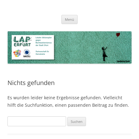
Zum
Inhalt
LAP Erfurt
Lokaler Aktionsplan gegen Rechtsextremismus der Stadt Erfurt – Zur
Zum
springen
Menü
Inhalt
Stärkung der Vielfalt, Toleranz und Demokratie
springen
Nichts gefunden
Es wurden leider keine Ergebnisse gefunden. Vielleicht
hilft die Suchfunktion, einen passenden Beitrag zu finden.
Suchen
nach: