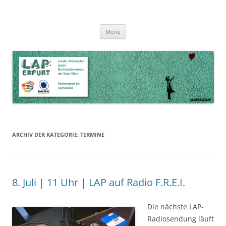
Zum
Inhalt
LAP Erfurt
Lokaler Aktionsplan gegen Rechtsextremismus der Stadt Erfurt – Zur
Zum
springen
Menü
Inhalt
Stärkung der Vielfalt, Toleranz und Demokratie
springen
ARCHIV DER KATEGORIE:
TERMINE
8. Juli | 11 Uhr | LAP auf Radio F.R.E.I.
Die nächste LAP-
Radiosendung läuft