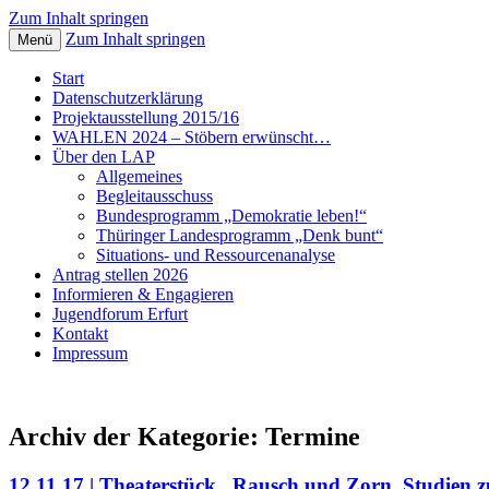
Zum Inhalt springen
Zum Inhalt springen
Menü
Lokaler Aktionsplan gegen Rechtsextremis
LAP Erfurt
Start
Datenschutzerklärung
Projektausstellung 2015/16
WAHLEN 2024 – Stöbern erwünscht…
Über den LAP
Allgemeines
Begleitausschuss
Bundesprogramm „Demokratie leben!“
Thüringer Landesprogramm „Denk bunt“
Situations- und Ressourcenanalyse
Antrag stellen 2026
Informieren & Engagieren
Jugendforum Erfurt
Kontakt
Impressum
Archiv der Kategorie:
Termine
12.11.17 | Theaterstück „Rausch und Zorn. Studien 