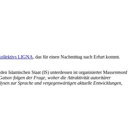
kollektivs LIGNA,
das für einen Nachmittag nach Erfurt kommt.
en Islamischen Staat (IS) unterdessen ist organisierter Mas
senmord
 Gatsov folgen der Frage, wo
her d
ie Attraktivität autoritärer
alysen zur Sprache und vergegenwärtigen aktuelle Entwicklungen,