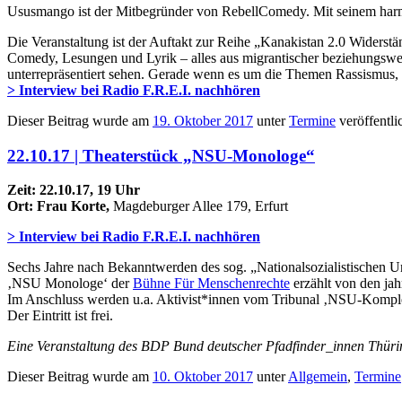
Ususmango ist der Mitbegründer von RebellComedy. Mit seinem harm
Die Veranstaltung ist der Auftakt zur Reihe „Kanakistan 2.0 Widerstän
Comedy, Lesungen und Lyrik – alles aus migrantischer beziehungswei
unterrepräsentiert sehen. Gerade wenn es um die Themen Rassismus, D
> Interview bei Radio F.R.E.I. nachhören
Dieser Beitrag wurde am
19. Oktober 2017
unter
Termine
veröffentlic
22.10.17 | Theaterstück „NSU-Monologe“
Zeit: 22.10.17, 19 Uhr
Ort: Frau Korte,
Magdeburger Allee 179, Erfurt
> Interview bei Radio F.R.E.I. nachhören
Sechs Jahre nach Bekanntwerden des sog. „Nationalsozialistischen Un
‚NSU Monologe‘ der
Bühne Für Menschenrechte
erzählt von den ja
Im Anschluss werden u.a. Aktivist*innen vom Tribunal ‚NSU-Kompl
Der Eintritt ist frei.
Eine Veranstaltung des BDP Bund deutscher Pfadfinder_innen Th
Dieser Beitrag wurde am
10. Oktober 2017
unter
Allgemein
,
Termine