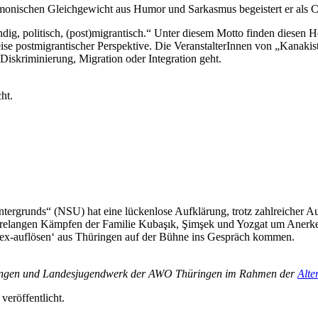
onischen Gleichgewicht aus Humor und Sarkasmus begeistert er als 
dig, politisch, (post)migrantisch.“ Unter diesem Motto finden diesen He
se postmigrantischer Perspektive. Die VeranstalterInnen von „Kanakis
iskriminierung, Migration oder Integration geht.
ht.
tergrunds“ (NSU) hat eine lückenlose Aufklärung, trotz zahlreicher A
hrelangen Kämpfen der Familie Kubaşık, Şimşek und Yozgat um Anerk
ex-auflösen‘ aus Thüringen auf der Bühne ins Gespräch kommen.
üringen und Landesjugendwerk der AWO Thüringen im Rahmen der
Alte
veröffentlicht.