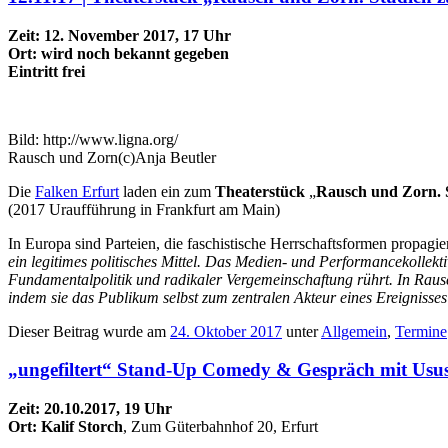
Zeit: 12. November 2017, 17 Uhr
Ort: wird noch bekannt gegeben
Eintritt frei
Bild: http://www.ligna.org/
Rausch und Zorn(c)Anja Beutler
Die
Falken Erfurt
laden ein zum
Theaterstück
„
Rausch und Zorn. 
(2017 Uraufführung in Frankfurt am Main)
In Europa sind Parteien, die faschistische Herrschaftsformen propagie
ein legitimes politisches Mittel. Das Medien- und Performancekollek
Fundamentalpolitik und radikaler Vergemeinschaftung
rührt. In Rau
indem sie das Publikum selbst zum zentralen Akteur eines Ereignisses
Dieser Beitrag wurde am
24. Oktober 2017
unter
Allgemein
,
Termine
„ungefiltert“ Stand-Up Comedy & Gespräch mit Us
Zeit: 20.10.2017, 19 Uhr
Ort: Kalif Storch
, Zum Güterbahnhof 20, Erfurt