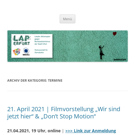
Zum
Inhalt
LAP Erfurt
Lokaler Aktionsplan gegen Rechtsextremismus der Stadt Erfurt – Zur
Zum
springen
Menü
Inhalt
Stärkung der Vielfalt, Toleranz und Demokratie
springen
ARCHIV DER KATEGORIE:
TERMINE
21. April 2021 | Filmvorstellung „Wir sind
jetzt hier“ & „Don’t Stop Motion“
21.04.2021, 19 Uhr, online
|
>>> Link zur Anmeldung