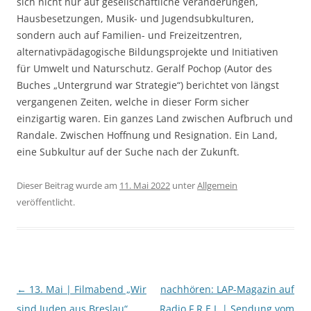
sich nicht nur auf gesellschaftliche Veränderungen,
Hausbesetzungen, Musik- und Jugendsubkulturen,
sondern auch auf Familien- und Freizeitzentren,
alternativpädagogische Bildungsprojekte und Initiativen
für Umwelt und Naturschutz. Geralf Pochop (Autor des
Buches „Untergrund war Strategie“) berichtet von längst
vergangenen Zeiten, welche in dieser Form sicher
einzigartig waren. Ein ganzes Land zwischen Aufbruch und
Randale. Zwischen Hoffnung und Resignation. Ein Land,
eine Subkultur auf der Suche nach der Zukunft.
Dieser Beitrag wurde am
11. Mai 2022
unter
Allgemein
veröffentlicht.
Beitragsnavigation
←
13. Mai | Filmabend „Wir
nachhören: LAP-Magazin auf
sind Juden aus Breslau“
Radio F.R.E.I. | Sendung vom