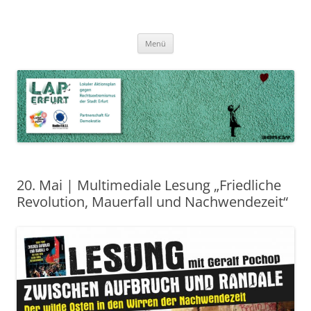
Zum
Inhalt
LAP Erfurt
Lokaler Aktionsplan gegen Rechtsextremismus der Stadt Erfurt – Zur
Zum
springen
Menü
Inhalt
Stärkung der Vielfalt, Toleranz und Demokratie
springen
20. Mai | Multimediale Lesung „Friedliche
Revolution, Mauerfall und Nachwendezeit“