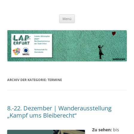
Zum
Inhalt
LAP Erfurt
Lokaler Aktionsplan gegen Rechtsextremismus der Stadt Erfurt – Zur
Zum
springen
Menü
Inhalt
Stärkung der Vielfalt, Toleranz und Demokratie
springen
ARCHIV DER KATEGORIE:
TERMINE
8.-22. Dezember | Wanderausstellung
„Kampf ums Bleiberecht“
Zu sehen:
bis