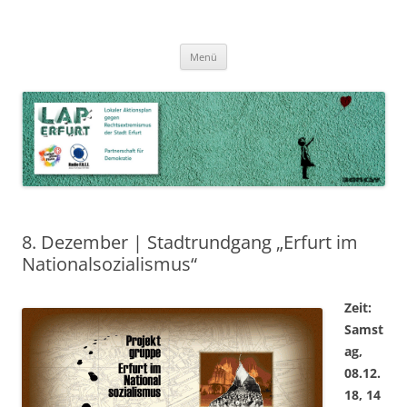
Zum
Inhalt
LAP Erfurt
Lokaler Aktionsplan gegen Rechtsextremismus der Stadt Erfurt – Zur
Zum
springen
Menü
Inhalt
Stärkung der Vielfalt, Toleranz und Demokratie
springen
8. Dezember | Stadtrundgang „Erfurt im
Nationalsozialismus“
Zeit:
Samst
ag,
08.12.
18, 14