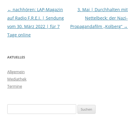
Beitragsnavigation
←
nachhören: LAP-Magazin
3. Mai | Durchhalten mit
auf Radio F.R.E.I. | Sendung
Nettelbeck: der Nazi-
vom 30. März 2022 | für 7
Propagandafilm „Kolberg“
→
Tage online
AKTUELLES
Allgemein
Mediathek
Termine
Suchen
nach: