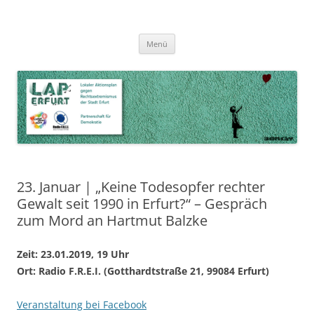
Zum
Inhalt
LAP Erfurt
Lokaler Aktionsplan gegen Rechtsextremismus der Stadt Erfurt – Zur
Zum
springen
Menü
Inhalt
Stärkung der Vielfalt, Toleranz und Demokratie
springen
23. Januar | „Keine Todesopfer rechter
Gewalt seit 1990 in Erfurt?“ – Gespräch
zum Mord an Hartmut Balzke
Zeit: 23.01.2019, 19 Uhr
Ort: Radio F.R.E.I. (Gotthardtstraße 21, 99084 Erfurt)
Veranstaltung bei Facebook