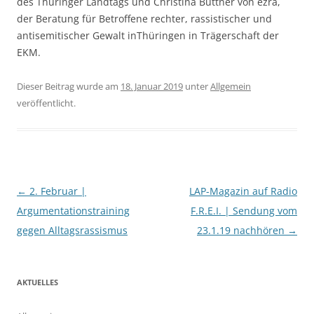
des Thüringer Landtags und Christina Büttner von ezra,
der Beratung für Betroffene rechter, rassistischer und
antisemitischer Gewalt inThüringen in Trägerschaft der
EKM.
Dieser Beitrag wurde am
18. Januar 2019
unter
Allgemein
veröffentlicht.
Beitragsnavigation
←
2. Februar |
LAP-Magazin auf Radio
Argumentationstraining
F.R.E.I. | Sendung vom
gegen Alltagsrassismus
23.1.19 nachhören
→
AKTUELLES