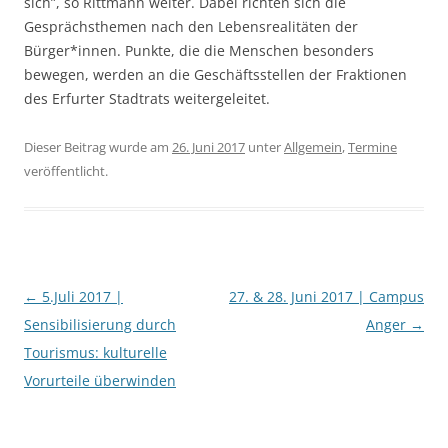
sich”, so Rittmann weiter. Dabei richten sich die
Gesprächsthemen nach den Lebensrealitäten der
Bürger*innen. Punkte, die die Menschen besonders
bewegen, werden an die Geschäftsstellen der Fraktionen
des Erfurter Stadtrats weitergeleitet.
Dieser Beitrag wurde am
26. Juni 2017
unter
Allgemein
,
Termine
veröffentlicht.
Beitragsnavigation
←
5.Juli 2017 |
27. & 28. Juni 2017 | Campus
Sensibilisierung durch
Anger
→
Tourismus: kulturelle
Vorurteile überwinden