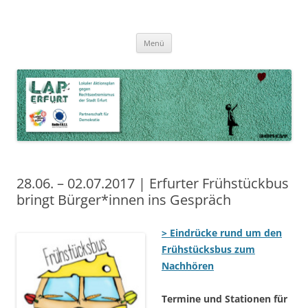
Zum
Inhalt
LAP Erfurt
Lokaler Aktionsplan gegen Rechtsextremismus der Stadt Erfurt – Zur
Zum
springen
Menü
Inhalt
Stärkung der Vielfalt, Toleranz und Demokratie
springen
28.06. – 02.07.2017 | Erfurter Frühstückbus
bringt Bürger*innen ins Gespräch
> Eindrücke rund um den
Frühstücksbus zum
Nachhören
Termine und Stationen für