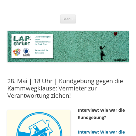
Zum
Inhalt
LAP Erfurt
Lokaler Aktionsplan gegen Rechtsextremismus der Stadt Erfurt – Zur
Zum
springen
Menü
Inhalt
Stärkung der Vielfalt, Toleranz und Demokratie
springen
28. Mai | 18 Uhr | Kundgebung gegen die
Kammwegklause: Vermieter zur
Verantwortung ziehen!
Interview: Wie war die
Kundgebung?
Interview: Wie war die