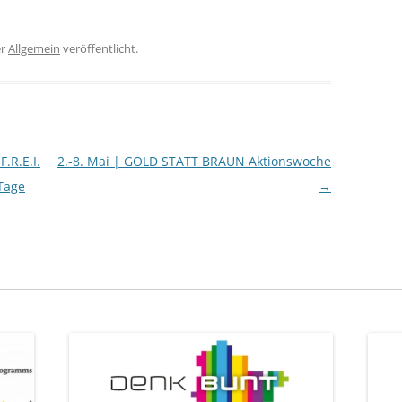
er
Allgemein
veröffentlicht.
.R.E.I.
2.-8. Mai | GOLD STATT BRAUN Aktionswoche
 Tage
→