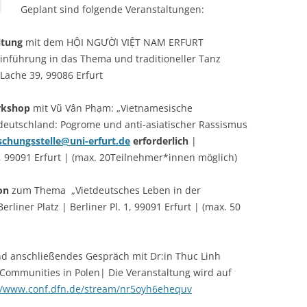
Geplant sind folgende Veranstaltungen:
ltung
mit dem HỘI NGƯỜI VIỆT NAM ERFURT
Einführung in das Thema und traditioneller Tanz
Lache 39, 99086 Erfurt
rkshop
mit Vũ Vân Phạm: „Vietnamesische
deutschland: Pogrome und anti-asiatischer Rassismus
chungsstelle@uni-erfurt.de
erforderlich
|
 11, 99091 Erfurt | (max. 20Teilnehmer*innen möglich)
on
zum Thema „Vietdeutsches Leben in der
erliner Platz | Berliner Pl. 1, 99091 Erfurt | (max. 50
d anschließendes Gespräch mit Dr:in Thuc Linh
Communities in Polen| Die Veranstaltung wird auf
/
www.conf.dfn.de/stream/nr5oyh6ehequv