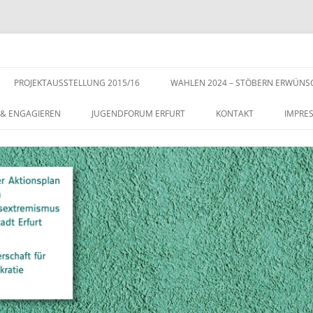
s der Stadt Erfurt – Zur Stärkung der Vielfalt, Toleranz und Demokratie
Zum
Inhalt
PROJEKTAUSSTELLUNG 2015/16
WAHLEN 2024 – STÖBERN ERWÜNS
springen
 & ENGAGIEREN
JUGENDFORUM ERFURT
KONTAKT
IMPRE