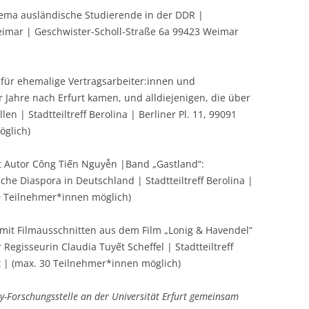
ma ausländische Studierende in der DDR |
eimar | Geschwister-Scholl-Straße 6a 99423 Weimar
für ehemalige Vertragsarbeiter:innen und
 Jahre nach Erfurt kamen, und alldiejenigen, die über
en | Stadtteiltreff Berolina | Berliner Pl. 11, 99091
öglich)
 Autor Công Tiến Nguyễn |Band „Gastland“:
he Diaspora in Deutschland | Stadtteiltreff Berolina |
 30 Teilnehmer*innen möglich)
mit Filmausschnitten aus dem Film „Lonig & Havendel“
egisseurin Claudia Tuyết Scheffel | Stadtteiltreff
rt | (max. 30 Teilnehmer*innen möglich)
ry-Forschungsstelle an der Universität Erfurt gemeinsam