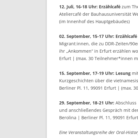
12. Juli, 16-18 Uhr:
Erzählcafé
zum The
Ateliercafé der Bauhausuniversität W
(im Innenhof des Hauptgebäudes)
02. September, 15-17 Uhr:
Erzählcafé
Migrant:innen, die zu DDR-Zeiten/90er
ihr „Ankommen“ in Erfurt erzählen woll
Erfurt | (max. 30 Teilnehmer*innen m
15. September, 17-19 Uhr:
Lesung
mit
Kurzgeschichten über die vietnamesisc
Berliner Pl. 11, 99091 Erfurt | (max.
29. September, 18-21 Uhr:
Abschluss 
und anschließendes Gespräch mit der R
Berolina | Berliner Pl. 11, 99091 Erfu
Eine Veranstaltungsreihe der Oral-Histo