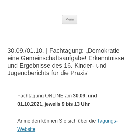
Zum
Inhalt
LAP Erfurt
Lokaler Aktionsplan gegen Rechtsextremismus der Stadt Erfurt – Zur
Zum
springen
Menü
Inhalt
Stärkung der Vielfalt, Toleranz und Demokratie
springen
30.09./01.10. | Fachtagung: „Demokratie
eine Gemeinschaftsaufgabe! Erkenntnisse
und Ergebnisse des 16. Kinder- und
Jugendberichts für die Praxis“
Fachtagung ONLINE am
30.09. und
01.10.2021, jeweils 9 bis 13 Uhr
Anmelden können Sie sich über die
Tagungs-
Website
.