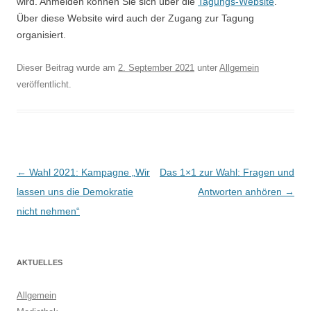
wird. Anmelden können Sie sich über die
Tagungs-Website
.
Über diese Website wird auch der Zugang zur Tagung
organisiert.
Dieser Beitrag wurde am
2. September 2021
unter
Allgemein
veröffentlicht.
Beitragsnavigation
←
Wahl 2021: Kampagne „Wir
Das 1×1 zur Wahl: Fragen und
lassen uns die Demokratie
Antworten anhören
→
nicht nehmen“
AKTUELLES
Allgemein