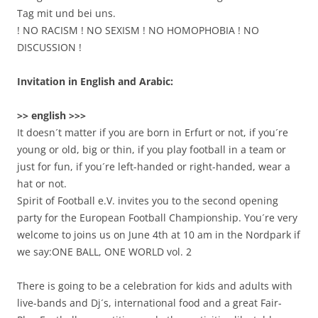
Tag mit und bei uns.
! NO RACISM ! NO SEXISM ! NO HOMOPHOBIA ! NO
DISCUSSION !
Invitation in English and Arabic:
>> english >>>
It doesn´t matter if you are born in Erfurt or not, if you´re
young or old, big or thin, if you play football in a team or
just for fun, if you´re left-handed or right-handed, wear a
hat or not.
Spirit of Football e.V. invites you to the second opening
party for the European Football Championship. You´re very
welcome to joins us on June 4th at 10 am in the Nordpark if
we say:
ONE BALL, ONE WORLD vol. 2
There is going to be a celebration for kids and adults with
live-bands and Dj´s, international food and a great Fair-