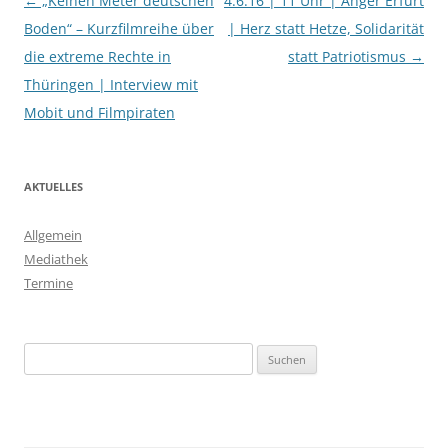
Beitragsnavigation
←
„Keinen Meter deutschen
4.6.16 | 11 Uhr | Anger Erfurt
Boden“ – Kurzfilmreihe über
| Herz statt Hetze, Solidarität
die extreme Rechte in
statt Patriotismus
→
Thüringen | Interview mit
Mobit und Filmpiraten
AKTUELLES
Allgemein
Mediathek
Termine
Suchen
nach: