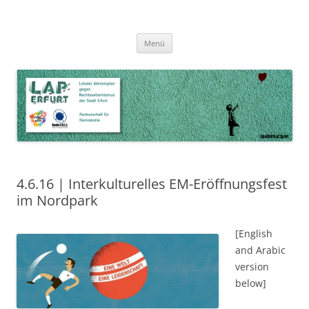
Zum
Inhalt
LAP Erfurt
Lokaler Aktionsplan gegen Rechtsextremismus der Stadt Erfurt – Zur
Zum
springen
Menü
Inhalt
Stärkung der Vielfalt, Toleranz und Demokratie
springen
4.6.16 | Interkulturelles EM-Eröffnungsfest
im Nordpark
[English
and Arabic
version
below]