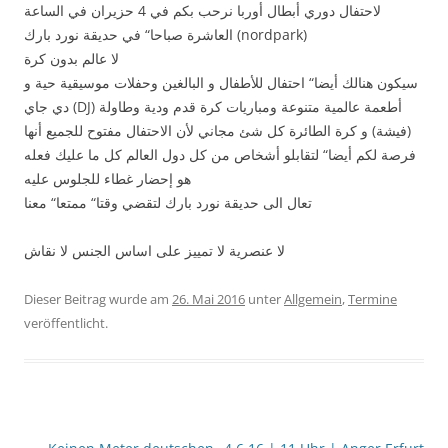
لاحتفال دوري أبطال أوربا نرحب بكم في 4 حزيران في الساعة
العاشرة صباحا“ في حديقة نورد بارك (nordpark)
لا عالم بدون كرة
سيكون هنالك أيضا“ احتفال للأطفال و البالغين وحفلات موسيقية حية و
دي جاي (DJ) أطعمة عالمية متنوعة ومباريات كرة قدم ودية وطاولة
(فيشة) و كرة الطائرة كل شئ مجاني لأن الاحتفال مفتوح للجميع أنها
فرصة لكم أيضا“ لتقابلو أشخاص من كل دول العالم كل ما عليك فعله
هو إحضار غطاء للجلوس عليه
تعال الى حديقة نورد بارك لتقضي وقتا“ ممتعا“ معنا
لا عنصرية لا تمييز على اساس الجنس لا نقاش
Dieser Beitrag wurde am
26. Mai 2016
unter
Allgemein
,
Termine
veröffentlicht.