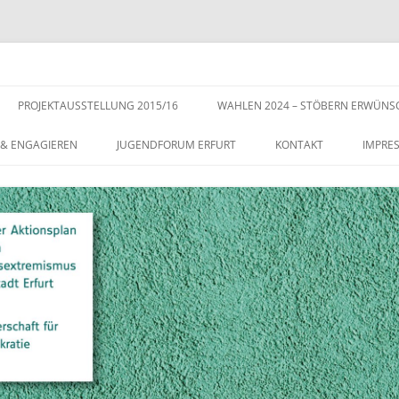
s der Stadt Erfurt – Zur Stärkung der Vielfalt, Toleranz und Demokratie
Zum
Inhalt
PROJEKTAUSSTELLUNG 2015/16
WAHLEN 2024 – STÖBERN ERWÜNS
springen
 & ENGAGIEREN
JUGENDFORUM ERFURT
KONTAKT
IMPRE