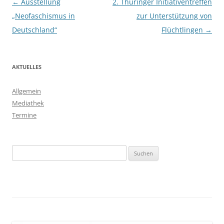
Beitragsnavigation
←
Ausstellung
2. Thüringer Initiativentreffen
„Neofaschismus in
zur Unterstützung von
Deutschland“
Flüchtlingen
→
AKTUELLES
Allgemein
Mediathek
Termine
Suchen
nach: