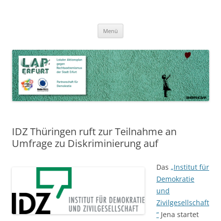
Zum
Inhalt
LAP Erfurt
Lokaler Aktionsplan gegen Rechtsextremismus der Stadt Erfurt – Zur
Zum
springen
Menü
Inhalt
Stärkung der Vielfalt, Toleranz und Demokratie
springen
IDZ Thüringen ruft zur Teilnahme an
Umfrage zu Diskriminierung auf
Das
„Institut für
Demokratie
und
Zivilgesellschaft
“
Jena startet