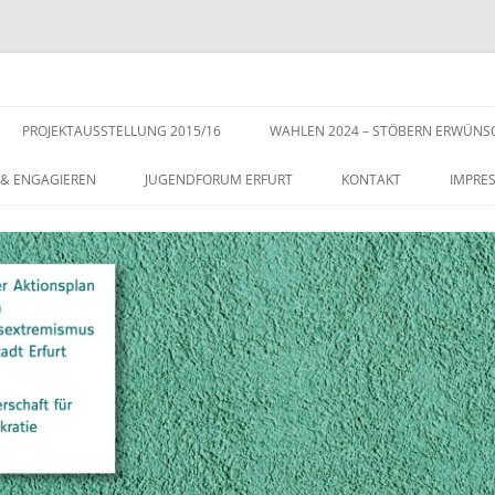
s der Stadt Erfurt – Zur Stärkung der Vielfalt, Toleranz und Demokratie
Zum
Inhalt
PROJEKTAUSSTELLUNG 2015/16
WAHLEN 2024 – STÖBERN ERWÜNS
springen
 & ENGAGIEREN
JUGENDFORUM ERFURT
KONTAKT
IMPRE