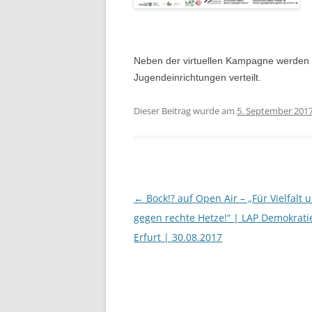
Neben der virtuellen Kampagne werden d
Jugendeinrichtungen verteilt.
Dieser Beitrag wurde am
5. September 201
Beitragsnavigation
←
Bock!? auf Open Air – „Für Vielfalt 
gegen rechte Hetze!“ | LAP Demokratie
Erfurt | 30.08.2017