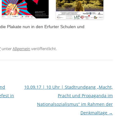
ie Plakate nun in den Erfurter Schulen und
7
unter
Allgemein
veröffentlicht.
und
10.09.17 | 10 Uhr | Stadtrundgang „Macht,
fest in
Pracht und Propaganda im
Nationalsozialismus“ im Rahmen der
Denkmaltage
→