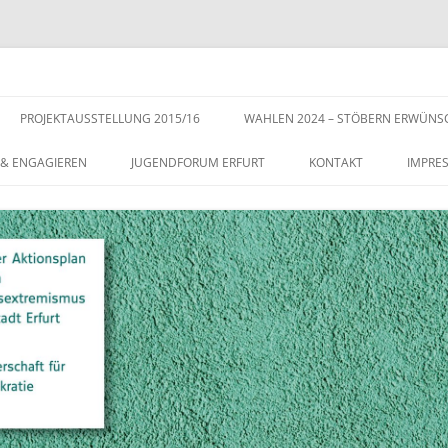
s der Stadt Erfurt – Zur Stärkung der Vielfalt, Toleranz und Demokratie
Zum
Inhalt
PROJEKTAUSSTELLUNG 2015/16
WAHLEN 2024 – STÖBERN ERWÜNS
springen
 & ENGAGIEREN
JUGENDFORUM ERFURT
KONTAKT
IMPRE