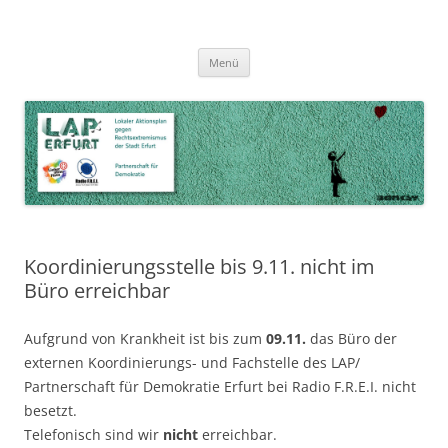
Zum
Inhalt
LAP Erfurt
Lokaler Aktionsplan gegen Rechtsextremismus der Stadt Erfurt – Zur
Zum
springen
Menü
Inhalt
Stärkung der Vielfalt, Toleranz und Demokratie
springen
Koordinierungsstelle bis 9.11. nicht im
Büro erreichbar
Aufgrund von Krankheit ist bis zum
09.11.
das Büro der
externen Koordinierungs- und Fachstelle des LAP/
Partnerschaft für Demokratie Erfurt bei Radio F.R.E.I. nicht
besetzt.
Telefonisch sind wir
nicht
erreichbar.