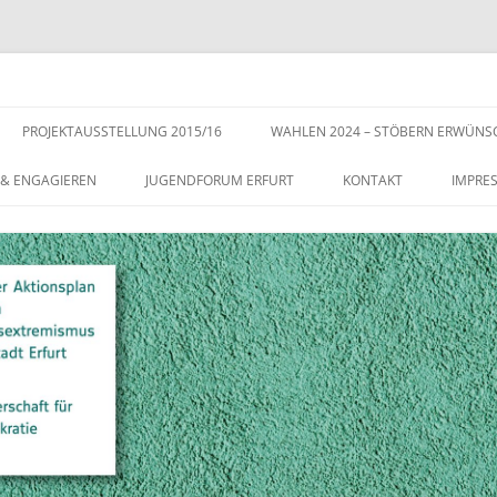
s der Stadt Erfurt – Zur Stärkung der Vielfalt, Toleranz und Demokratie
Zum
Inhalt
PROJEKTAUSSTELLUNG 2015/16
WAHLEN 2024 – STÖBERN ERWÜNS
springen
 & ENGAGIEREN
JUGENDFORUM ERFURT
KONTAKT
IMPRE