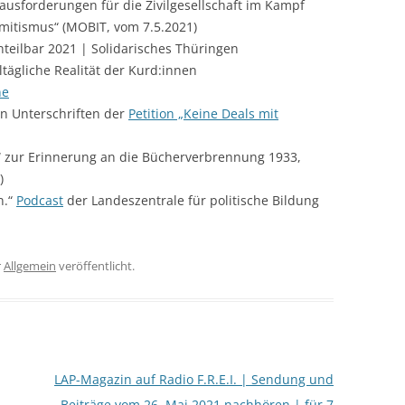
rausforderungen für die Zivilgesellschaft im Kampf
itismus“ (MOBIT, vom 7.5.2021)
nteilbar 2021 | Solidarisches Thüringen
ltägliche Realität der Kurd:innen
ne
n Unterschriften der
Petition „Keine Deals mit
“ zur Erinnerung an die Bücherverbrennung 1933,
)
n.“
Podcast
der Landeszentrale für politische Bildung
r
Allgemein
veröffentlicht.
LAP-Magazin auf Radio F.R.E.I. | Sendung und
Beiträge vom 26. Mai 2021 nachhören | für 7