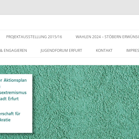
s der Stadt Erfurt – Zur Stärkung der Vielfalt, Toleranz und Demokratie
Zum
Inhalt
PROJEKTAUSSTELLUNG 2015/16
WAHLEN 2024 – STÖBERN ERWÜNS
springen
 & ENGAGIEREN
JUGENDFORUM ERFURT
KONTAKT
IMPRE