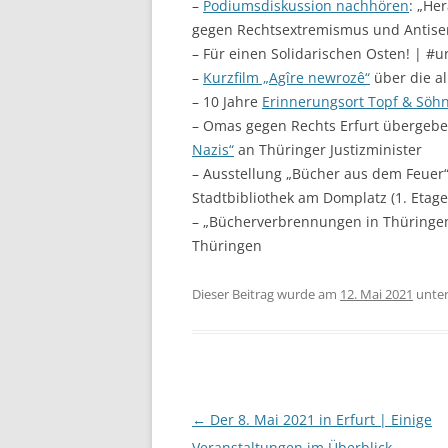
–
Podiumsdiskussion nachhören
: „He
gegen Rechtsextremismus und Antisem
– Für einen Solidarischen Osten! | #u
–
Kurzfilm „Agîre newrozê“
über die al
– 10 Jahre
Erinnerungsort Topf & Söh
– Omas gegen Rechts Erfurt übergebe
Nazis“
an Thüringer Justizminister
– Ausstellung „Bücher aus dem Feuer
Stadtbibliothek am Domplatz (1. Etage
– „Bücherverbrennungen in Thüringe
Thüringen
Dieser Beitrag wurde am
12. Mai 2021
unte
Beitragsnavigation
←
Der 8. Mai 2021 in Erfurt | Einige
Veranstaltungen im Überblick