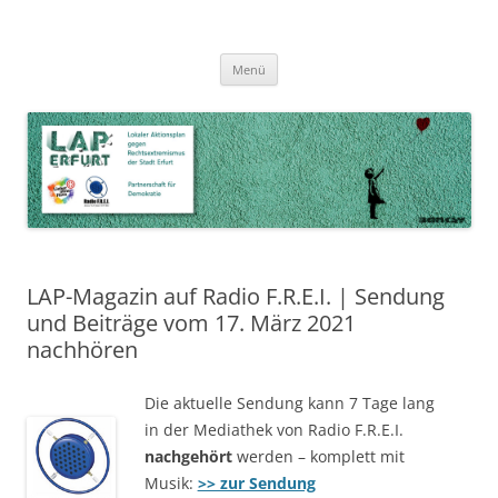
Zum
Inhalt
LAP Erfurt
Lokaler Aktionsplan gegen Rechtsextremismus der Stadt Erfurt – Zur
Zum
springen
Menü
Inhalt
Stärkung der Vielfalt, Toleranz und Demokratie
springen
LAP-Magazin auf Radio F.R.E.I. | Sendung
und Beiträge vom 17. März 2021
nachhören
Die aktuelle Sendung kann 7 Tage lang
in der Mediathek von Radio F.R.E.I.
nachgehört
werden – komplett mit
Musik:
>> zur Sendung