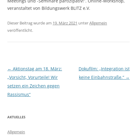
Meetings und -Seminare partizipativ!“. Online-Workshop,
veranstaltet von Bildungswerk BLITZ e.V.
Dieser Beitrag wurde am
19. März 2021
unter
Allgemein
veröffentlicht.
Beitragsnavigation
←
Aktionstag am 18. März:
Dokufilm: „Integration ist
„Vorsicht, Vorurteile! Wir
keine Einbahnstraße.“
→
setzen ein Zeichen gegen
Rassismus“
AKTUELLES
Allgemein