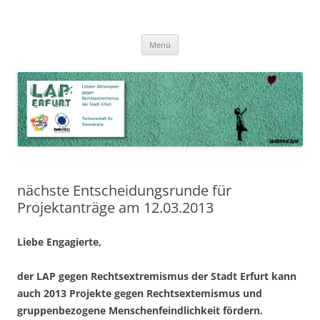
Zum
Inhalt
LAP Erfurt
Lokaler Aktionsplan gegen Rechtsextremismus der Stadt Erfurt – Zur
Zum
springen
Menü
Inhalt
Stärkung der Vielfalt, Toleranz und Demokratie
springen
nächste Entscheidungsrunde für
Projektanträge am 12.03.2013
Liebe Engagierte,
der LAP gegen Rechtsextremismus der Stadt Erfurt kann
auch 2013 Projekte gegen Rechtsextemismus und
gruppenbezogene Menschenfeindlichkeit fördern.