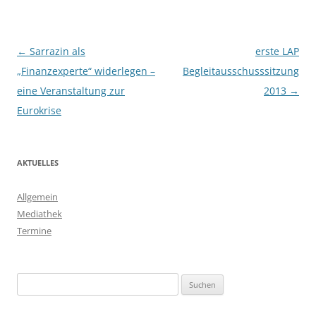
Beitragsnavigation
←
Sarrazin als
erste LAP
„Finanzexperte“ widerlegen –
Begleitausschusssitzung
eine Veranstaltung zur
2013
→
Eurokrise
AKTUELLES
Allgemein
Mediathek
Termine
Suchen
nach: