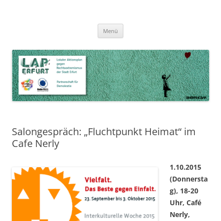
Zum
Inhalt
LAP Erfurt
Lokaler Aktionsplan gegen Rechtsextremismus der Stadt Erfurt – Zur
Zum
springen
Menü
Inhalt
Stärkung der Vielfalt, Toleranz und Demokratie
springen
Salongespräch: „Fluchtpunkt Heimat“ im
Cafe Nerly
1.10.2015
(Donnersta
g), 18-20
Uhr, Café
Nerly,