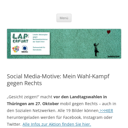
Zum
Inhalt
LAP Erfurt
Lokaler Aktionsplan gegen Rechtsextremismus der Stadt Erfurt – Zur
Zum
springen
Menü
Inhalt
Stärkung der Vielfalt, Toleranz und Demokratie
springen
Social Media-Motive: Mein Wahl-Kampf
gegen Rechts
„Gesicht zeigen!“ macht
vor den Landtagswahlen in
Thüringen am 27. Oktober
mobil gegen Rechts – auch in
den Sozialen Netzwerken. Alle 19 Bilder können
>>HIER
heruntergeladen werden für Facebook, Instagram oder
Twitter.
Alle Infos zur Aktion finden Sie hier.