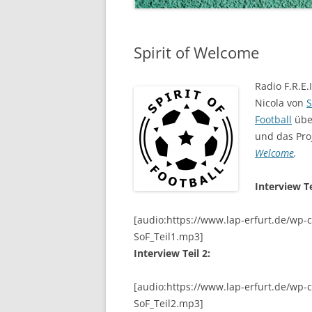
Spirit of Welcome
Radio F.R.E.
Nicola von
S
Football
übe
und das Pro
Welcome
.
Interview Te
[audio:https://www.lap-erfurt.de/wp-
SoF_Teil1.mp3]
Interview Teil 2:
[audio:https://www.lap-erfurt.de/wp-
SoF_Teil2.mp3]