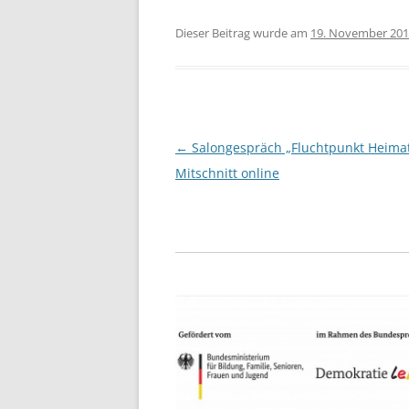
Dieser Beitrag wurde am
19. November 20
Beitragsnavigation
←
Salongespräch „Fluchtpunkt Heimat
Mitschnitt online