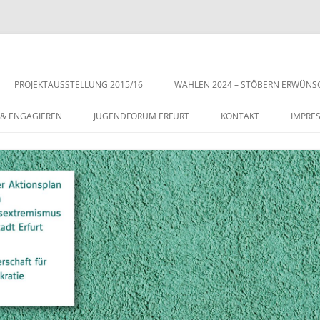
s der Stadt Erfurt – Zur Stärkung der Vielfalt, Toleranz und Demokratie
Zum
Inhalt
PROJEKTAUSSTELLUNG 2015/16
WAHLEN 2024 – STÖBERN ERWÜNS
springen
 & ENGAGIEREN
JUGENDFORUM ERFURT
KONTAKT
IMPRE