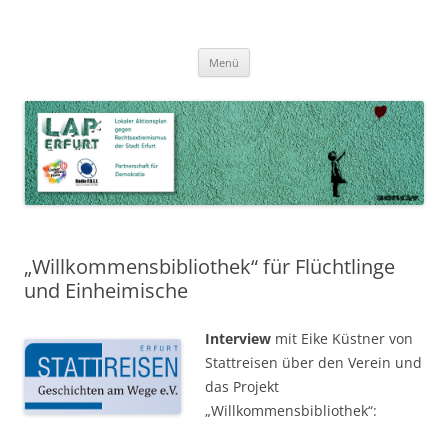
Zum
Inhalt
LAP Erfurt
Lokaler Aktionsplan gegen Rechtsextremismus der Stadt Erfurt – Zur
Zum
springen
Menü
Inhalt
Stärkung der Vielfalt, Toleranz und Demokratie
springen
„Willkommensbibliothek“ für Flüchtlinge
und Einheimische
Interview
mit Eike Küstner von
Stattreisen über den Verein und
das Projekt
„Willkommensbibliothek“: