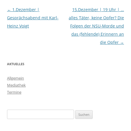
Beitragsnavigation
←
1.Dezember |
15.Dezember | 19 Uhr | …
Gesprächsabend mit Karl-
alles Täter, keine Opfer? Die
Heinz Voigt
Folgen der NSU-Morde und
das (fehlende) Erinnern an
die Opfer
→
AKTUELLES
Allgemein
Mediathek
Termine
Suchen
nach: