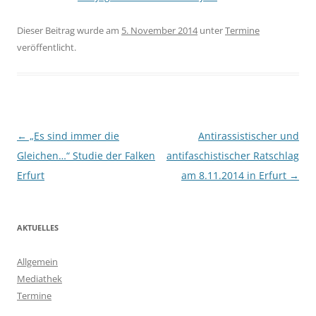
Dieser Beitrag wurde am
5. November 2014
unter
Termine
veröffentlicht.
Beitragsnavigation
←
„Es sind immer die
Antirassistischer und
Gleichen…“ Studie der Falken
antifaschistischer Ratschlag
Erfurt
am 8.11.2014 in Erfurt
→
AKTUELLES
Allgemein
Mediathek
Termine