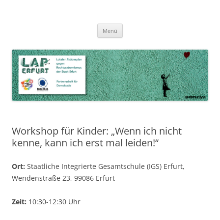
Zum
Inhalt
LAP Erfurt
Lokaler Aktionsplan gegen Rechtsextremismus der Stadt Erfurt – Zur
Zum
springen
Menü
Inhalt
Stärkung der Vielfalt, Toleranz und Demokratie
springen
Workshop für Kinder: „Wenn ich nicht
kenne, kann ich erst mal leiden!“
Ort:
Staatliche Integrierte Gesamtschule (IGS) Erfurt,
Wendenstraße 23, 99086 Erfurt
Zeit:
10:30-12:30 Uhr