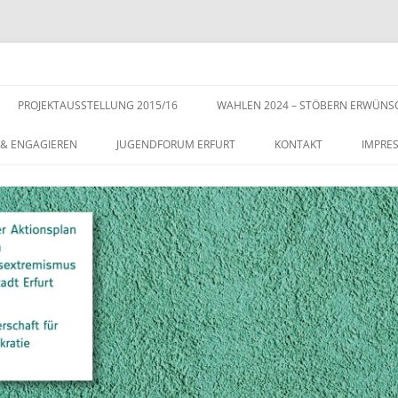
s der Stadt Erfurt – Zur Stärkung der Vielfalt, Toleranz und Demokratie
Zum
Inhalt
PROJEKTAUSSTELLUNG 2015/16
WAHLEN 2024 – STÖBERN ERWÜNS
springen
 & ENGAGIEREN
JUGENDFORUM ERFURT
KONTAKT
IMPRE