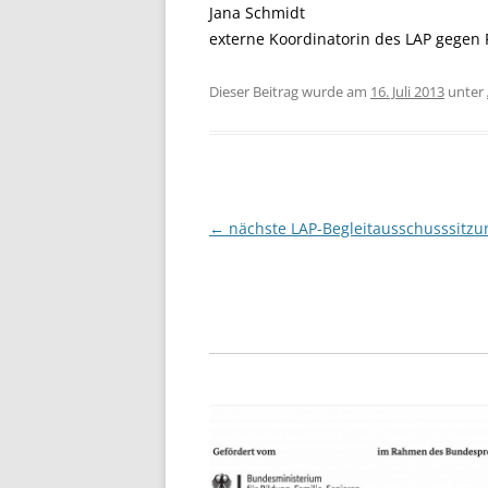
Jana 
externe Koordinatorin des LAP gegen 
Dieser Beitrag wurde am
16. Juli 2013
unter
Beitragsnavigation
←
nächste LAP-Begleitausschusssitzu