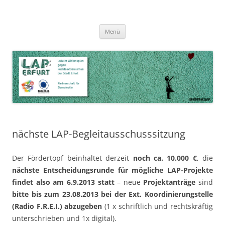
Zum
Inhalt
LAP Erfurt
Lokaler Aktionsplan gegen Rechtsextremismus der Stadt Erfurt – Zur
Zum
springen
Menü
Inhalt
Stärkung der Vielfalt, Toleranz und Demokratie
springen
nächste LAP-Begleitausschusssitzung
Der Fördertopf beinhaltet derzeit
noch ca. 10.000 €
, die
nächste Entscheidungsrunde für mögliche LAP-Projekte
findet also am 6.9.2013 statt
– neue
Projektanträge
sind
bitte bis zum 23.08.2013 bei der Ext. Koordinierungstelle
(Radio F.R.E.I.) abzugeben
(1 x schriftlich und rechtskräftig
unterschrieben und 1x digital).