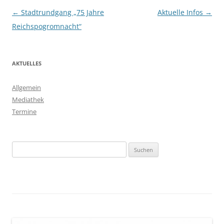
Beitragsnavigation
←
Stadtrundgang „75 Jahre
Aktuelle Infos
→
Reichspogromnacht“
AKTUELLES
Allgemein
Mediathek
Termine
Suchen
nach: